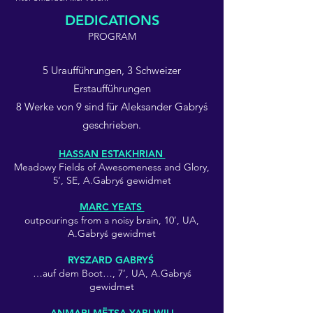
DEDICATIONS
PROGRAM
5 Uraufführungen, 3 Schweizer
Erstaufführungen
8 Werke von 9 sind für Aleksander Gabryś
geschrieben.
HASSAN ESTAKHRIAN
Meadowy Fields of Awesomeness and Glory,
5’, SE, A.Gabryś gewidmet
MARC YEATS
outpourings from a noisy brain, 10’, UA,
A.Gabryś gewidmet
RYSZARD GABRYŚ
…auf dem Boot…, 7’, UA, A.Gabryś
gewidmet