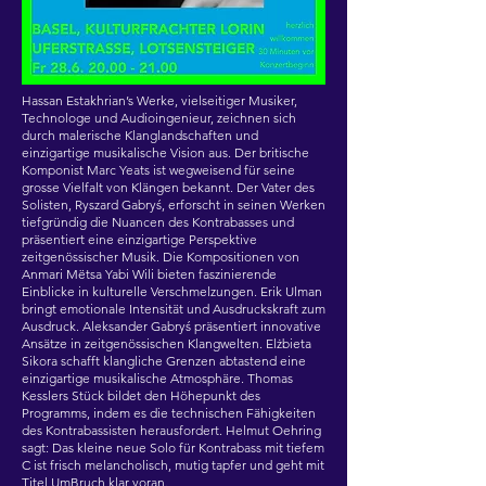
Hassan Estakhrian’s Werke, vielseitiger Musiker,
Technologe und Audioingenieur, zeichnen sich
durch malerische Klanglandschaften und
einzigartige musikalische Vision aus. Der britische
Komponist Marc Yeats ist wegweisend für seine
grosse Vielfalt von Klängen bekannt. Der Vater des
Solisten, Ryszard Gabryś, erforscht in seinen Werken
tiefgründig die Nuancen des Kontrabasses und
präsentiert eine einzigartige Perspektive
zeitgenössischer Musik. Die Kompositionen von
Anmari Mëtsa Yabi Wili bieten faszinierende
Einblicke in kulturelle Verschmelzungen. Erik Ulman
bringt emotionale Intensität und Ausdruckskraft zum
Ausdruck. Aleksander Gabryś präsentiert innovative
Ansätze in zeitgenössischen Klangwelten. Elżbieta
Sikora schafft klangliche Grenzen abtastend eine
einzigartige musikalische Atmosphäre. Thomas
Kesslers Stück bildet den Höhepunkt des
Programms, indem es die technischen Fähigkeiten
des Kontrabassisten herausfordert. Helmut Oehring
sagt: Das kleine neue Solo für Kontrabass mit tiefem
C ist frisch melancholisch, mutig tapfer und geht mit
Titel UmBruch klar voran.