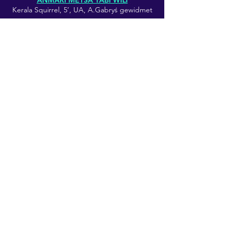
ANMARI MËTSA YABI WILI
Kerala Squirrel, 5’, UA, A.Gabryś gewidmet
ERIK ULMAN
Song, 5’, SE, A.Gabryś gewidmet
ALEKSANDER GABRYŚ
Gabriss X, 5’, UA
ELŻBIETA SIKORA
Titan, 8’, SE
THOMAS KESSLER
Kontrabass Control, 12’, mit A.Gabryś
kreiert
HELMUT OEHRING
Umbruch“ für Kontrabass Solo und Zuspiel
8‘, UA, A.Gabryś gewidmet
ALEKSANDER GABRYŚ,
PROGRAMM, KONTRABASS SOLO
T I C
K
E T S