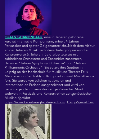
FOJAN GHARIBNEJAD
, eine in Teheran geborene
kurdisch-iranische Komponistin, erhielt 4 Jahren
Perkussion und später Geigenunterricht..Nach dem Abitur
an der Teheran Musik Fachoberschule ging sie auf die
Kunstuniversität Teheran. Bald arbeitete sie mit
zahlreichen Orchestern und Ensembles zusammen,
darunter “Tehran Symphony Orchestra“ und “Tehran
Philharmonic Orchestra“. Sie setzte ihre Studien in
Leipzig an der Hochschule für Musik und Theater Felix
Mendelssohn Bartholdy in Komposition und Musiktheorie
fort. Sie wurde von etlichen nationalen und
internationalen Preisen ausgezeichnet und wird von
hervorragenden Ensembles zeitgenössischer Musik
weltweit in Festivals und Konzertreihen zeitgenössischer
Musik aufgeführt.
https://www.kereshmegharibnejad.com
CargoSpaceConc
erts