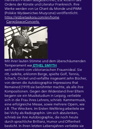
Ordens der Künste und Literatur Frankreich. Ihre
Werke werden von Le Chant du Monde und PWM
(Polskie Wydawnictwo Muzyczne)
veröffentlicht.
http
s://elzbietasikora.com/en/home
CargoSpaceConcerts
Mit ihrer lauten Stimme und dem überschäumenden
ETHEL SMYTH
Temperament war
weit entfernt vom viktorianischen Frauenideal. Sie
ritt, radelte, erklomm Berge, spielte Golf, Tennis,
Schach, Cricket und verfaßte insgesamt zehn Bücher,
von denen die Autobiographie
Impressions that
Remained
(1919) sie berühmter machte, als alle ihre
Kompositionen. Gegen den Widerstand ihrer Eltern
begann sie ein Musikstudium in Leipzig, verliebte
sich in die Frau ihres Lehrers, schrieb Kammermusik,
eine erfolgreiche Messe, sowie mehrere Opern, wie
z.B. The Wreckers. Im Ersten Weltkrieg arbeitete sie
bei Vichy als Radiographin. Um sich abzulenken,
schrieb sie ihre Autobiographie, die noch heute
durch sprachliche Brillianz, Humor und Offenheit
besticht. In ihren letzten Lebensjahren verliebte sie