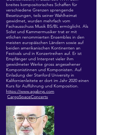
breites kompositorisches Schaffen für
verschiedene Grenzen sprengende
Besetzungen, teils seiner Wahlheimat
gewidmet, wurden mehrfach vom
Fachausschuss Musik BS/BL ermöglicht. Als
Solist und Kammermusiker trat er mit
etlichen renommierten Ensembles in den
meisten europäischen Ländern sowie auf
beiden amerikanischen Kontinenten an
Festivals und in Konzertreihen auf. Er ist
Empfänger und Interpret vieler ihm
gewidmeter Werke gross angesehener
Komponistinnen und Komponisten. Auf
Einladung der Stanford University in
Kalifornienleitete er dort im Jahr 2020 einen
Kurs für Aufführung und Komposition.
https://www.agabrys.com
CargoSpaceConcerts