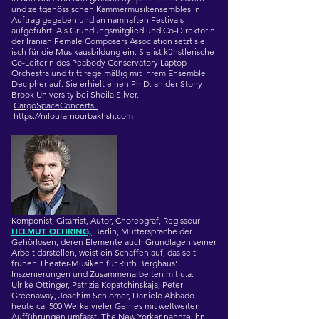
und zeitgenössischen Kammermusikensembles in
Auftrag gegeben und an namhaften Festivals
aufgeführt. Als Gründungsmitglied und Co-Direktorin
der Iranian Female Composers Association setzt sie
isch für die Musikausbildung ein. Sie ist künstlerische
Co-Leiterin des Peabody Conservatory Laptop
Orchestra und tritt regelmäßig mit ihrem Ensemble
Decipher auf. Sie erhielt einen Ph.D. an der Stony
Brook University bei Sheila Silver.
CargoSpaceConcerts
https://niloufarnourbakhsh.com
Komponist, Gitarrist, Autor, Choreograf, Regisseur
HELMUT OEHRING,
Berlin, Muttersprache der
Gehörlosen, deren Elemente auch Grundlagen seiner
Arbeit darstellen, weist ein Schaffen auf, das seit
frühen Theater-Musiken für Ruth Berghaus'
Inszenierungen und Zusammenarbeiten mit u.a.
Ulrike Ottinger, Patrizia Kopatchinskaja, Peter
Greenaway, Joachim Schlömer, Daniele Abbado
heute ca. 500 Werke vieler Genres mit weltweiten
Aufführungen umfasst. The New Yorker nannte ihn