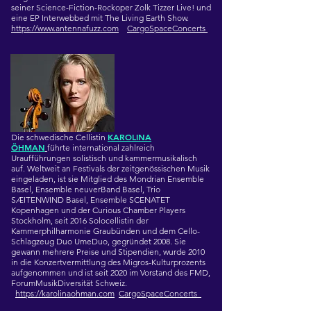
seiner Science-Fiction-Rockoper Zolk Tizzer Live! und
eine EP Interwebbed mit The Living Earth Show.
https://www.antennafuzz.com
CargoSpaceConcerts
KAROLINA
Die schwedische Cellistin
ÖHMAN
führte international zahlreich
Uraufführungen solistisch und kammermusikalisch
auf. Weltweit an Festivals der zeitgenössischen Musik
eingeladen, ist sie Mitglied des Mondrian Ensemble
Basel, Ensemble neuverBand Basel, Trio
SÆITENWIND Basel, Ensemble SCENATET
Kopenhagen und der Curious Chamber Players
Stockholm, seit 2016 Solocellistin der
Kammerphilharmonie Graubünden und dem Cello-
Schlagzeug Duo UmeDuo, gegründet 2008. Sie
gewann mehrere Preise und Stipendien, wurde 2010
in die Konzertvermittlung des Migros-Kulturprozents
aufgenommen und ist seit 2020 im Vorstand des FMD,
ForumMusikDiversität Schweiz.
https://karolinaohman.com
CargoSpaceConcerts