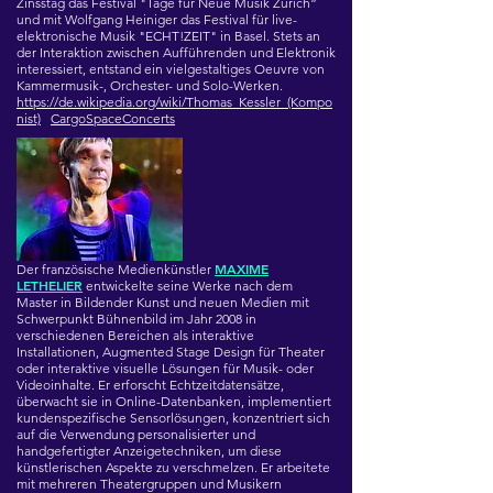
Zinsstag das Festival "Tage für Neue Musik Zürich”
und mit Wolfgang Heiniger das Festival für live-
elektronische Musik "ECHT!ZEIT" in Basel. Stets an
der Interaktion zwischen Aufführenden und Elektronik
interessiert, entstand ein vielgestaltiges Oeuvre von
Kammermusik-, Orchester- und Solo-Werken.
https://de.wikipedia.org/wiki/Thomas_Kessler_(Kompo
nist)
CargoSpaceConcerts
MAXIME
Der französische Medienkünstler
LETHELIER
entwickelte seine Werke nach dem
Master in Bildender Kunst und neuen Medien mit
Schwerpunkt Bühnenbild im Jahr 2008 in
verschiedenen Bereichen als interaktive
Installationen, Augmented Stage Design für Theater
oder interaktive visuelle Lösungen für Musik- oder
Videoinhalte. Er erforscht Echtzeitdatensätze,
überwacht sie in Online-Datenbanken, implementiert
kundenspezifische Sensorlösungen, konzentriert sich
auf die Verwendung personalisierter und
handgefertigter Anzeigetechniken, um diese
künstlerischen Aspekte zu verschmelzen. Er arbeitete
mit mehreren Theatergruppen und Musikern