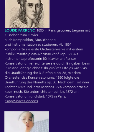
LOUISE FARRENC
, 1805 in Paris geboren, begann mit
15 neben zum Klavier
auch
Komposition
,
Musiktheorie
und
Instrumentation
zu studieren. Ab 1834
komponierte sie erste Orchesterwerke mit erstem
Publikumserfolg das Air russe varié (op. 17). Als
Instrumentalprofessorin für
Klavier
am Pariser
Konservatorium erreichte sie sie durch Eingaben beim
Direktor Lohngleichheit.
Ihr größter Erfolgs war 1849
die Uraufführung der 3. Sinfonie op. 36, mit dem
Orchester des Konservatoriums. 1850 folgte die
Uraufführung des
Nonetts
op. 38. Nach dem Tod ihrer
Tochter 1859 und i
hres Mannes 1865
komponierte sie
kaum noch. Sie unterrichtete noch bis 1872 am
Konservatorium und starb 1875 in Paris.
CargoSpaceConcerts