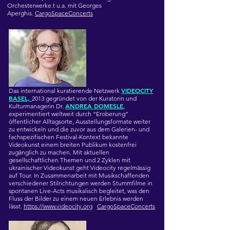
Orchesterwerke.t u.a. mit Georges
Aperghis.
CargoSpaceConcerts
VIDEOCITY
Das international kuratierende Netzwerk
BASEL,
2013 gegründet von der Kuratorin und
ANDREA DOMESLE
Kulturmanagerin Dr.
,
experimentiert weltweit durch “Eroberung”
öffentlicher Alltagsorte, Ausstellungsformate weiter
zu entwickeln und die zuvor aus dem Galerien- und
fachspezifischen Festival-Kontext bekannte
Videokunst einem breiten Publikum kostenfrei
zugänglich zu machen. Mit aktuellen
gesellschaftlichen Themen und 2 Zyklen mit
ukrainischer Videokunst geht Videocity regelmässig
auf Tour. In Zusammenarbeit mit Musikschaffenden
verschiedener Stilrichtungen werden Stummfilme in
spontanen Live-Acts musikalisch begleitet, was den
Fluss der Bilder zu einem neuen Erlebnis werden
lässt.
https://www.videocity.org
CargoSpaceConcerts