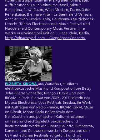
Aufenthaltsstipendium im Markgräflerhof in Basel.
Aufführungen u.a. in Zeiträume Basel, Mixtur
Barcelona, Now! Essen, Wien Modern, Darmstädter
Ferienkurse, Biennale Arte – La Biennale di Venezia,
Acht Brücken Festival Köln, Gaudeamus Muziekweek
Utrecht, Tehran Electroacoustic Music Festival und
Huddersfield Contemporary Music Festival. Ihre
Werke erscheinen bei Edition Juliane Klein, Berlin.
https://elnazseyedi.com
CargoSpaceConcerts
ELŻBIETA SIKORA
aus Warschau, studierte
elektroakustische Musik und Komposition bei Betsy
Jolas, Pierre Schaeffer, François Bayle und dem
IRCAM in Paris. Sie war von 2009 - 2017 Leiterin des
Musica Electronica Nova Festivals Breslau. Ihr Werk
mit Aufträgen von Radio France, IRCAM, GRM, Muse
en Circuit, Monte Carlo Ballet sowie dem
französischen und polnischen Kulturministerium
umfasst rund sechzig elektroakustische und
instrumentale Werke wie Opern, Ballette, Orchester-,
Kammer- und Solowerke, wurde in Europa und den
USA auf etlichen Festivals aufgeführt und mit
mehreren Preisen ausgezeichnet, u.a. Ritterin des