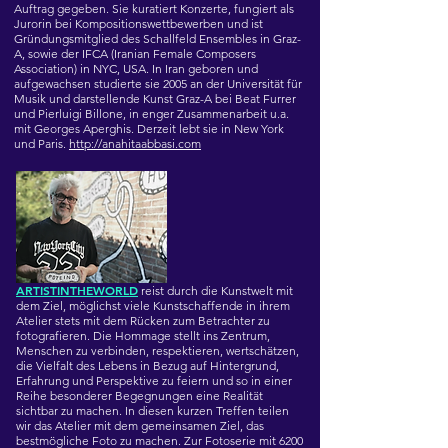
Auftrag gegeben. Sie kuratiert Konzerte, fungiert als
Jurorin bei Kompositionswettbewerben und ist
Gründungsmitglied des Schallfeld Ensembles in Graz-
A, sowie der IFCA (Iranian Female Composers
Association) in NYC, USA. In Iran geboren und
aufgewachsen studierte sie 2005 an der Universität für
Musik und darstellende Kunst Graz-A bei Beat Furrer
und Pierluigi Billone, in enger Zusammenarbeit u.a.
mit Georges Aperghis. Derzeit lebt sie in New York
und Paris.
http://anahitaabbasi.com
ARTISTINTHEWORLD
reist durch die Kunstwelt mit
dem Ziel, möglichst viele Kunstschaffende in ihrem
Atelier stets mit dem Rücken zum Betrachter zu
fotografieren. Die Hommage stellt ins Zentrum,
Menschen zu verbinden, respektieren, wertschätzen,
die Vielfalt des Lebens in Bezug auf Hintergrund,
Erfahrung und Perspektive zu feiern und so in einer
Reihe besonderer Begegnungen eine Realität
sichtbar zu machen. In diesen kurzen Treffen teilen
wir das Atelier mit dem gemeinsamen Ziel, das
bestmögliche Foto zu machen. Zur Fotoserie mit 6200