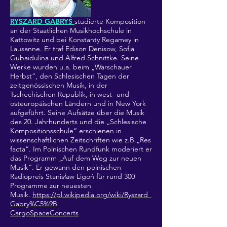
RYSZARD GABRYŚ
studierte Komposition
an der Staatlichen Musikhochschule in
Kattowitz und bei Konstanty Regamey in
Lausanne. Er traf Edison Denisow, Sofia
Gubaidulina und Alfred Schnittke. Seine
Werke wurden u.a. beim „Warschauer
Herbst“, den Schlesischen Tagen der
zeitgenössischen Musik, in der
Tschechischen Republik, in west- und
osteuropäischen Ländern und in New York
aufgeführt. Seine Aufsätze über die Musik
des 20. Jahrhunderts und die „Schlesische
Kompositionsschule“ erschienen in
wissenschaftlichen Zeitschriften wie z.B.„Res
facta“. Im Polnischen Rundfunk moderiert er
das Programm „Auf dem Weg zur neuen
Musik“. Er gewann den polnischen
Radiopreis Stanisław Ligoń für rund 300
Programme zur neuesten
Musik.
https://pl.wikipedia.org/wiki/Ryszard_
Gabry%C5%9B
CargoSpaceConcerts