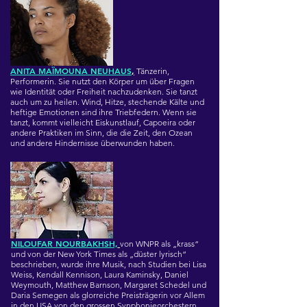
ANITA MAÏMOUNA NEUHAUS
,
Tänzerin,
Performerin. Sie nutzt den Körper um über Fragen
wie Identität oder Freiheit nachzudenken. Sie tanzt
auch um zu heilen. Wind, Hitze, stechende Kälte und
heftige Emotionen sind ihre Triebfedern. Wenn sie
tanzt, kommt vielleicht Eiskunstlauf, Capoeira oder
andere Praktiken im Sinn, die die Zeit, den Ozean
und andere Hindernisse überwunden haben.
NILOUFAR NOURBAKHSH,
von WNPR als „krass“
und von der New York Times als „düster lyrisch“
beschrieben, wurde ihre Musik, nach Studien bei Lisa
Weiss, Kendall Kennison, Laura Kaminsky, Daniel
Weymouth, Matthew Barnson, Margaret Schedel und
Daria Semegen als glorreiche Preisträgerin vor Allem
in den USA von den grossen Synphonieorchestern