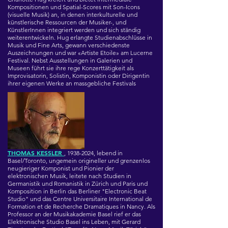
Kompositionen und Spatial-Scores mit Son-Icons
(visuelle Musik) an, in denen interkulturelle und
künstlerische Ressourcen der Musiker-, und
KünstlerInnen integriert werden und sich ständig
weiterentwickeln. Hug erlangte Studienabschlüsse in
Musik und Fine Arts, gewann verschiedenste
Auszeichnungen und war «Artiste Etoile» am Lucerne
Festival. Nebst Ausstellungen in Galerien und
Museen führt sie ihre rege Konzerttätigkeit als
Improvisatorin, Solistin, Komponistin oder Dirigentin
ihrer eigenen Werke an massgebliche Festivals
THOMAS KESSLER
, 1938-2024, lebend
in
Basel/Toronto, ungemein origineller und grenzenlos
neugieriger Komponist und Pionier der
elektronischen Musik, leitete nach Studien in
Germanistik und Romanistik in Zürich und Paris und
Komposition in Berlin das Berliner "Electronic Beat
Studio" und das Centre Universitaire International de
Formation et de Recherche Dramatiques in Nancy. Als
Professor an der Musikakademie Basel rief er das
Elektronische Studio Basel ins Leben, mit Gerard