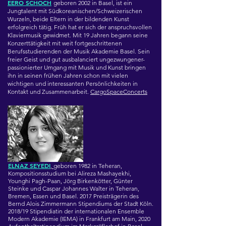
EERO SCHOCH
geboren 2002 in Basel, ist ein
Jungtalent mit Südkoreanischen/Schweizerischen
Wurzeln, beide Eltern in der bildenden Kunst
erfolgreich tätig. Früh hat er sich der anspruchsvollen
Klaviermusik gewidmet. Mit 19 Jahren begann seine
Konzerttätigkeit mit weit fortgeschrittenen
Berufsstudierenden der Musik Akademie Basel. Sein
freier Geist und gut ausbalanciert ungezwungener-
passionierter Umgang mit Musik und Kunst bringen
ihn in seinen frühen Jahren schon mit vielen
wichtigen und interessanten Persönlichkeiten in
Kontakt und Zusammenarbeit.
CargoSpaceConcerts
ELNAZ SEYEDI
,
geboren 1982 in Teheran,
Kompositionsstudium bei Alireza Mashayekhi,
Younghi Pagh-Paan, Jörg Birkenkötter, Günter
Steinke und Caspar Johannes Walter in Teheran,
Bremen, Essen und Basel. 2017 Preisträgerin des
Bernd Alois Zimmermann Stipendiums der Stadt Köln.
2018/19 Stipendiatin der internationalen Ensemble
Modern Akademie (IEMA) in Frankfurt am Main, 2020