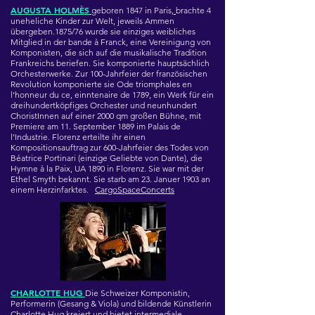
AUGUSTA HOLMÈS
geboren 1847 in Paris,
brachte 4
uneheliche Kinder zur Welt, jeweils Ammen
übergeben.1875/76 wurde sie einziges weibliches
Mitglied in der bande à Franck, eine Vereinigung von
Komponisten, die sich auf die musikalische Tradition
Frankreichs beriefen. Sie komponierte hauptsächlich
Orchesterwerke. Zur 100-Jahrfeier der französischen
Revolution komponierte sie Ode triomphales en
l’honneur du ce, einntenaire de 1789, ein Werk für ein
dreihundertköpfiges Orchester und neunhundert
ChoristInnen auf einer 2000 qm großen Bühne, mit
Premiere am 11. September 1889 im Palais de
l’Industrie. Florenz erteilte ihr einen
Kompositionsauftrag zur 600-Jahrfeier des Todes von
Béatrice Portinari (einzige Geliebte von Dante), die
Hymne à la Paix, UA 1890 in Florenz. Sie war mit der
Ethel Smyth bekannt. Sie
starb am 23. Januer 1903 an
einem Herzinfarktes.
CargoSpaceConcerts
CHARLOTTE HUG
Die Schweizer Komponistin,
Performerin (Gesang & Viola) und bildende Künstlerin
Charlotte Hug kreiert und bietet intermediale