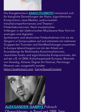
Die Klangkünstlerin
ASAKO FUJIMOTO
interessiert sich
für klangliche Darstellungen der Natur, algorithmische
Komposition, neue Medien, audiovisuellen
Installationsperformances und Theater-/
Filmkollaborationen. Nach musikalischen
Anfängen in der elektronischen Musikszene New York mit
analogen und digitalen
Synthesizern und akustischen Feldaufnahmen tritt sie als
Sängerin in Soloprojekten auf und arbeitete mit mehreren
Gruppen bei Tourneen und Veröffentlichungen zusammen.
In Europa lebend begann sie mit der Arbeit am
Sounddesign für Multimedia-Kunstinstallationen,
räumliches Audio und algorithmische Kompositionen, die
auf der z.B. im ZKM, Kulturhauptstadt Europas, Biennale
von Venedig, Athener Digital Art Festival, Hermitage
Museum usw. ausgestellt wurden.
https://asakomusic.com
CargoSpaceConcerts
ALEKSANDER GABRYŚ
Polnisch
Oberschlesien, in Basel seit 1999. Sein