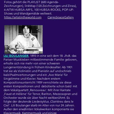
Fotos gehört die PLAYLIST (600 Agenda-
Zeichnungen), linkMap (120 Zeichnungen und Zines),
6 AITW HUBSA AIR'S, 100 HUBSA-ROCKS, POP-UP-
Shows und Wandgemälde weltweit.
https://artistintheworld.com
CargoSpaceGallery
LILI BOULANGER
, 1893 in eine seit dem 18. Jhdt. das
Pariser Musikleben mitbestimmende Familie geboren,
erholte sich nie mehr von einer schweren
Lungenentzündung in frühem Kindesalter. Ab 1901
trat sie als Violinistin und Pianistin auf und schrieb
bald Psalmvertonungen und ein ‚Ave Maria' für
Singstimme und Klavier. Nachdem erstem
Kompositionsunterricht 1909 vernichtete sie diese
ersten Kompositionen und debütierte schon bald mit
dem Vokalquartett ‚Renouveau'. Mit ihrer Kantate
‚Faust et Hélène' für Tenor, Bariton, Mezzosopran und
Orchester wurde sie über Nacht weltberühmt. Es
folgte der deutende Liederzyklus ‚Clairières dans le
Ciel'. Lili Boulanger starb im Alter von nur 24 Jahren.
Außer den erwähnten Vokalwerken komponierte sie
Klaviermusik, Kammermusik und einige