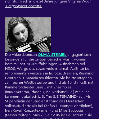
sich stürmisch in die 24 Jahre jüngere
Virginia Woolf
.
CargoSpaceConcerts
OLIVIA STEIMEL
Die Akkordeonistin
engagiert sich
besonders für die zeitgenössische Musik, woraus
bereits über 70 Uraufführungen, Aufnahmen bei
NEOS, Wergo u.a. sowie viele internat. Auftritte bei
renommierten Festivals in Europa, Brasilien, Russland,
Georgien u. Kanada resultierten. Sie ist Preisträgerin
zahlreicher Wettbewerbe und tritt als Solistin (z.B. mit
Kammerorchester Basel), mit Ensembles
(musicAeterna, Phoenix, neuverband u.a.) wie auch
kammermusikalisch (z.B. Trio SÆITENWIND) auf. Als
Stipendiatin der Studienstiftung des Deutschen
Volkes studierte sie bei Stefan Hussong (Lehrdiplom),
Ivan Koval (Konzertexamen) und Mike Svoboda
(Master zeitgen. Musik). Seit 2019 ist sie Dozentin sie
an der Hochschule für Musik Würzburg.
https://www.oliviasteimel.com
CargoSpaceConcerts