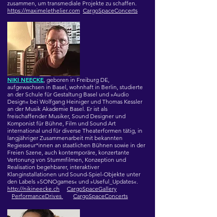
zusammen, um transmediale Projekte zu schaffen.
https://maximelethelier.com
CargoSpaceConcerts
NIKI NEECKE
,
geboren in Freiburg DE,
aufgewachsen in Basel, wohnhaft in Berlin, studierte
an der Schule für Gestaltung Basel und »Audio
Design« bei Wolfgang Heiniger und Thomas Kessler
an der Musik Akademie Basel. Er ist als
freischaffender Musiker, Sound Designer und
Komponist für Bühne, Film und Sound Art
international und für diverse Theaterformen tätig, in
langjähriger Zusammenarbeit mit bekannten
Regiesseur*innen an staatlichen Bühnen sowie in der
Freien Szene, auch kontemporäre, konzertante
Vertonung von Stummfilmen, Konzeption und
Realisation begehbarer, interaktiver
Klanginstallationen und Sound-Spiel-Objekte unter
den Labels »SONOgames« und »Useful_Updates«.
http://nikineecke.ch
CargoSpaceGallery
PerformanceDrives
CargoSpaceConcerts