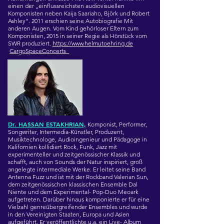
einen der „einflussreichsten audiovisuellen
Komponisten neben Kaija Saariaho, Björk und Robert
Ashley“. 2011 erschien seine Autobiografie Mit
anderen Augen. Vom Kind gehörloser Eltern zum
Komponisten, 2015 in seiner Regie als Hörstück vom
SWR produziert.
https://www.helmutoehring.de
CargoSpaceConcerts
Dr. HASSAN ESTAKHRIAN,
K
omponist, Performer,
Songwriter, Intermedia-Künstler, Produzent,
Musiktechnologe, Audioingenieur und Pädagoge in
Kalifornien kollidiert Rock, Funk, Jazz mit
experimenteller und zeitgenössischer Klassik und
schafft, auch von Sounds der Natur inspiriert, groß
angelegte intermediale Werke. Er leitet seine Band
Antenna Fuzz und ist mit der Rockband Valerian Sun,
dem zeitgenössischen klassischen Ensemble Dal
Niente und dem Experimental- Pop-Duo Meoark
aufgetreten. Darüber hinaus komponierte er für eine
Vielzahl genreübergreifender Ensembles und wurde
in den Vereinigten Staaten, Europa und Asien
aufgeführt. Er veröffentlichte u.a. ein Live- Album