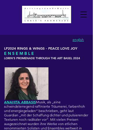
english
LP2024 RINGS & WINGS - PEACE LOVE JOY
E N S E M B L E
LORIN'S PROMENADE THROUGH THE ART BASEL 2024
ANAHITA ABBASIS
Musik, als „eine
schwindelerregend raffinierte Träumerei, farbenfroh
und energiegeladen“ beschrieben, geht laut
Guardian „mit der Schaffung dichter und pulsierender
Texturen noch radikaler vor“. Mit vielen Preisen
ausgezeichnet wurden ihre Werke von etlichen
renommierten Solisten und Ensembles weltweit in