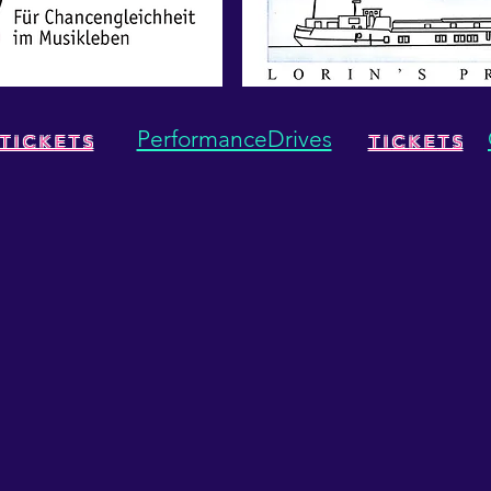
PerformanceDrives
T I C
K
E T S
T I
C
K
E
T S