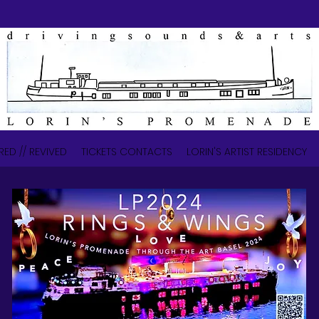
RED // REVIVED
TICKETS CONTACTS
LORIN'S ARTIST RESIDENCY